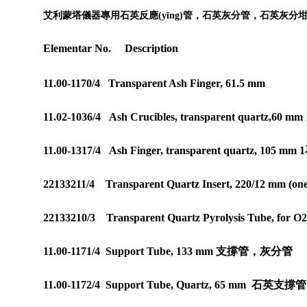
石英灰分管，石英灰分
艾利蒙塔儀器專用石英反應(yīng)管，
Elementar No. Description
11.00-1170/4 Transparent Ash Finger, 61.5 mm
11.02-1036/4 Ash Crucibles, transparent quartz,60 mm 
11.00-1317/4 Ash Finger, transparent quartz, 105 mm 1
22133211/4 Transparent Quartz Insert, 220/12 mm (one
22133210/3 Transparent Quartz Pyrolysis Tube, for O
11.00-1171/4 Support Tube, 133 mm
支撐管，
灰分管
11.00-1172/4 Support Tube, Quartz, 65 mm
石英支撐管