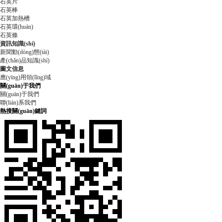
石英片
石英棒
石英加熱槽
石英環(huán)
石英條
資訊知識(shí)
新聞動(dòng)態(tài)
產(chǎn)品知識(shí)
圖文信息
應(yīng)用領(lǐng)域
關(guān)于我們
關(guān)于我們
聯(lián)系我們
熱搜關(guān)鍵詞