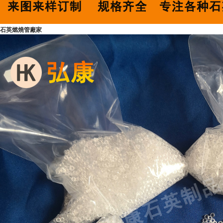
石英燃燒管廠家