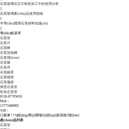
石英玻璃在芯片制造加工中的使用分析

石英玻璃產(chǎn)品使用指南

半導(dǎo)體用石英材料知識(shí)

導(dǎo)航菜單
石英管
石英片
石英棒
石英加熱槽
石英環(huán)
石英條
石英舟
石英鐘罩
石英噴燈
石英儀器
厚壁石英管
彩色石英管
0518-87795018
Mob：
13775408905
Add：
江蘇東?？h經(jīng)濟(jì)開發(fā)區(qū)富宸路3號(hào)
產(chǎn)品列表
石英管