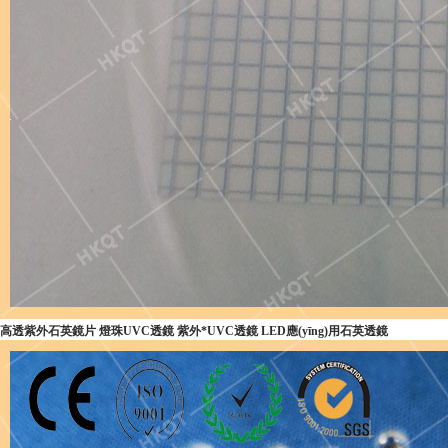
高透紫外石英鏡片 燈珠UVC透鏡 紫外*UVC透鏡 LED應(yīng)用石英透鏡