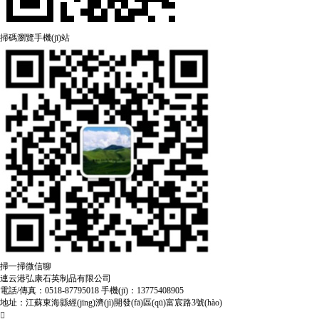
掃碼瀏覽手機(jī)站
掃一掃微信聊
連云港弘康石英制品有限公司
電話/傳真：0518-87795018 手機(jī)：13775408905
地址：江蘇東海縣經(jīng)濟(jì)開發(fā)區(qū)富宸路3號(hào)
