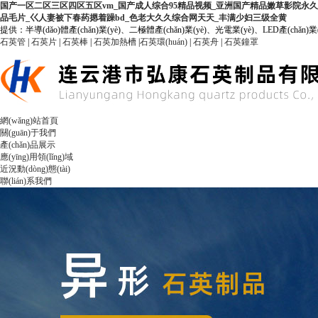
国产一区二区三区四区五区vm_国产成人综合95精品视频_亚洲国产精品嫩草影院永久
品毛片_巜人妻被下春药摁着躁bd_色老大久久综合网天天_丰满少妇三级全黄
提供：半導(dǎo)體產(chǎn)業(yè)、二極體產(chǎn)業(yè)、光電業(yè)、LED產(chǎn)業(yè
石英管
|
石英片
|
石英棒
|
石英加熱槽
|
石英環(huán)
|
石英舟
|
石英鐘罩
網(wǎng)站首頁
關(guān)于我們
產(chǎn)品展示
應(yīng)用領(lǐng)域
近況動(dòng)態(tài)
聯(lián)系我們