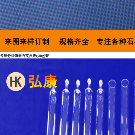
各種分析儀器石英反應(yīng)管