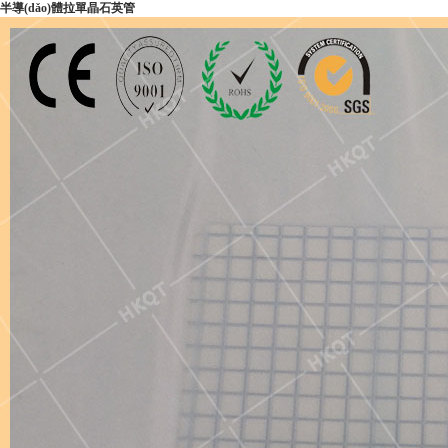
半導(dǎo)體拉單晶石英管