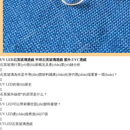
UV LED石英玻璃透鏡 半球石英玻璃透鏡 紫外.UVC透鏡
石英玻璃行業(yè)發(fā)展概況及產(chǎn)業(yè)鏈分析

石英玻璃為何是半導(dǎo)體材料國產(chǎn)化替代戰(zhàn)場重要一環(huán)？

UV LED的發(fā)展史

石英紫外線燈*的原理是什么？

UV LED可以帶來哪些質(zhì)變和量變？

UV LED產(chǎn)值將達(dá)37億

UVLED石英玻璃透鏡
