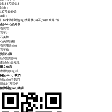
0518-87795018
Mob：
13775408905
Add：
江蘇東海縣經(jīng)濟開發(fā)區(qū)富宸路3號
產(chǎn)品列表
石英管
石英片
石英棒
石英加熱槽
石英環(huán)
石英條
資訊知識
新聞動態(tài)
產(chǎn)品知識
圖文信息
應用領(lǐng)域
關(guān)于我們
關(guān)于我們
聯(lián)系我們
熱搜關(guān)鍵詞