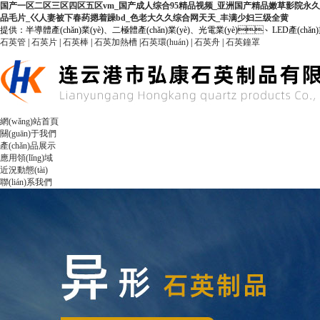
国产一区二区三区四区五区vm_国产成人综合95精品视频_亚洲国产精品嫩草影院永久
品毛片_巜人妻被下春药摁着躁bd_色老大久久综合网天天_丰满少妇三级全黄
提供：半導體產(chǎn)業(yè)、二極體產(chǎn)業(yè)、光電業(yè)、LED產(chǎn)業
石英管
|
石英片
|
石英棒
|
石英加熱槽
|
石英環(huán)
|
石英舟
|
石英鐘罩
網(wǎng)站首頁
關(guān)于我們
產(chǎn)品展示
應用領(lǐng)域
近況動態(tài)
聯(lián)系我們