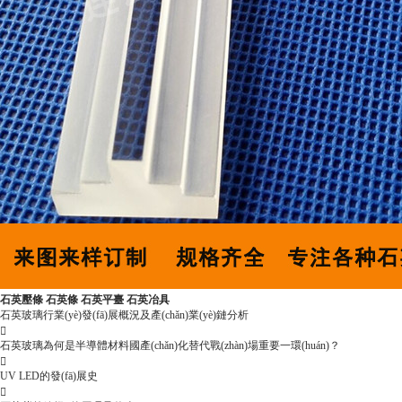
石英壓條 石英條 石英平臺 石英冶具
石英玻璃行業(yè)發(fā)展概況及產(chǎn)業(yè)鏈分析

石英玻璃為何是半導體材料國產(chǎn)化替代戰(zhàn)場重要一環(huán)？

UV LED的發(fā)展史
