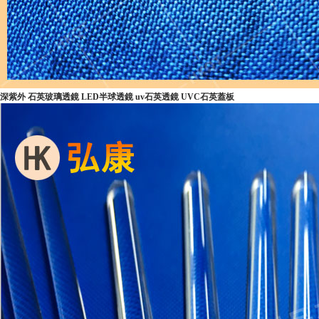
深紫外 石英玻璃透鏡 LED半球透鏡 uv石英透鏡 UVC石英蓋板