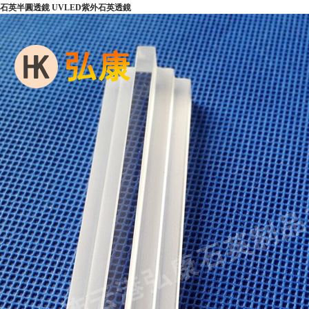
石英半圓透鏡 UVLED紫外石英透鏡