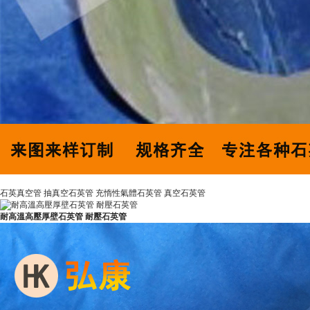
石英真空管 抽真空石英管 充惰性氣體石英管 真空石英管
耐高溫高壓厚壁石英管 耐壓石英管