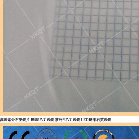
高透紫外石英鏡片 燈珠UVC透鏡 紫外*UVC透鏡 LED應用石英透鏡