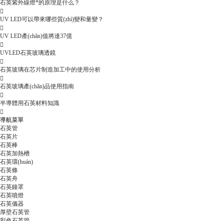
石英紫外線燈*的原理是什么？

UV LED可以帶來哪些質(zhì)變和量變？

UV LED產(chǎn)值將達37億

UVLED石英玻璃透鏡

石英玻璃在芯片制造加工中的使用分析

石英玻璃產(chǎn)品使用指南

半導體用石英材料知識

導航菜單
石英管
石英片
石英棒
石英加熱槽
石英環(huán)
石英條
石英舟
石英鐘罩
石英噴燈
石英儀器
厚壁石英管
彩色石英管